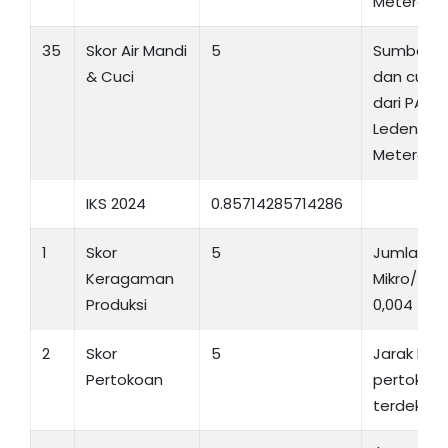
Meteran
35
Skor Air Mandi
5
Sumber ai
& Cuci
dan cuci 
dari PAM, A
Ledeng t
Meteran
IKS 2024
0.85714285714286
1
Skor
5
Jumlah Ind
Keragaman
Mikro/ Ju
Produksi
0,004
2
Skor
5
Jarak ke 
Pertokoan
pertokoa
terdekat 