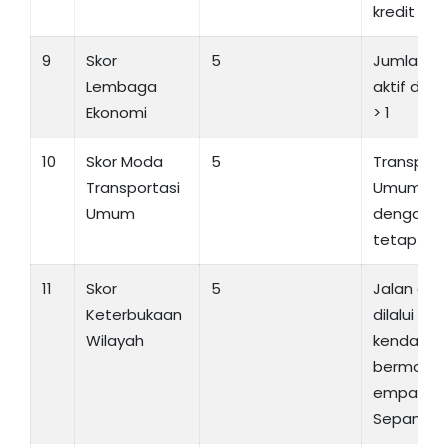
kredit = 4
9
Skor
5
Jumlah ko
Lembaga
aktif dan
Ekonomi
> 1
10
Skor Moda
5
Transport
Transportasi
Umum ad
Umum
dengan t
tetap
11
Skor
5
Jalan di 
Keterbukaan
dilalui ole
Wilayah
kendaraa
bermotor
empat ata
Sepanjan