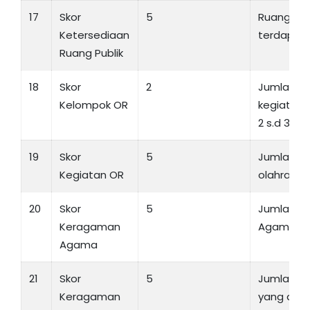
17
Skor
5
Ruang Pub
Ketersediaan
terdapat 
Ruang Publik
18
Skor
2
Jumlah k
Kelompok OR
kegiatan 
2 s.d 3
19
Skor
5
Jumlah ke
Kegiatan OR
olahraga 
20
Skor
5
Jumlah Je
Keragaman
Agama di 
Agama
21
Skor
5
Jumlah B
Keragaman
yang dig