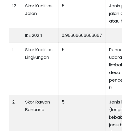
12
Skor Kualitas
5
Jenis pe
Jalan
jalan des
atau bet
IKE 2024
0.96666666666667
1
Skor Kualitas
5
Pencemara
Lingkungan
udara, ta
limbah dis
desa [jum
pencemar
0
2
Skor Rawan
5
Jenis be
Bencana
(longsor, b
kebakara
jenis ben