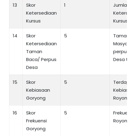
13
Skor
1
Jumlah P
Ketersediaan
Keterampi
Kursus
Kursus Ti
14
Skor
5
Taman B
Ketersediaan
Masyarak
Taman
perpusta
Baca/ Perpus
Desa ters
Desa
15
Skor
5
Terdapat
Kebiasaan
Kebiasaa
Goryong
Royong
16
Skor
5
Frekuensi
Frekuensi
Royong > 
Goryong