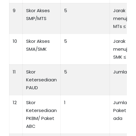
9
Skor Akses
5
Jarak te
SMP/MTS
menuju S
MTs ≤ 600
10
Skor Akses
5
Jarak te
SMA/SMK
menuju S
SMK ≤ 600
11
Skor
5
Jumlah PA
Ketersediaan
PAUD
12
Skor
1
Jumlah P
Ketersediaan
Paket ABC
PKBM/ Paket
ada
ABC