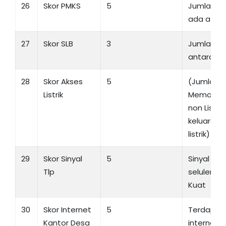
26
Skor PMKS
5
Jumlah PM
ada atau 
27
Skor SLB
3
Jumlah Sk
antara 4 s
28
Skor Akses
5
(Jumlah K
Listrik
Memakai li
non Listri
keluarga
listrik) ≥ 0,
29
Skor Sinyal
5
Sinyal te
Tlp
seluler di
Kuat
30
Skor Internet
5
Terdapat f
Kantor Desa
internet d