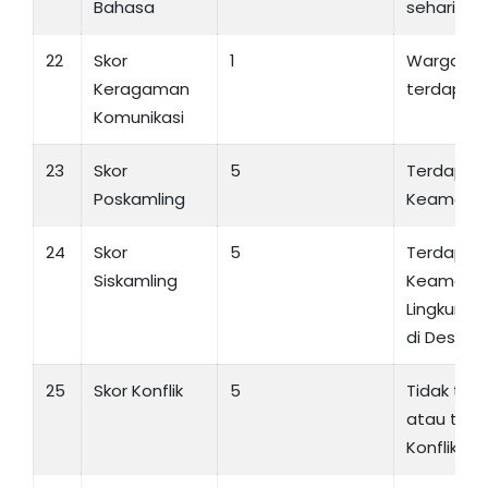
Bahasa
sehari-hari
22
Skor
1
Warga De
Keragaman
terdapat 
Komunikasi
23
Skor
5
Terdapat
Poskamling
Keamanan
24
Skor
5
Terdapat
Siskamling
Keamana
Lingkung
di Desa
25
Skor Konflik
5
Tidak ter
atau tida
Konflik di