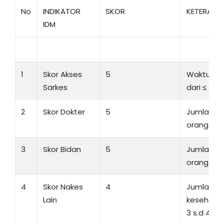
No
INDIKATOR
SKOR
KETERANG
IDM
1
Skor Akses
5
Waktu te
Sarkes
dari ≤ 30 
2
Skor Dokter
5
Jumlah do
orang
3
Skor Bidan
5
Jumlah bi
orang
4
Skor Nakes
4
Jumlah t
Lain
kesehatan
3 s.d 4 or