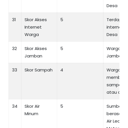
Desa
31
Skor Akses
5
Terdapat
Internet
internet 
Warga
Desa
32
Skor Akses
5
Warga Des
Jamban
Jamban Se
33
Skor Sampah
4
Warga de
membua
sampah d
atau di B
34
Skor Air
5
Sumber a
Minum
berasal da
Air Leden