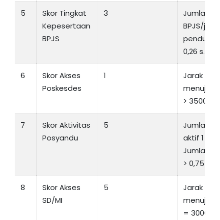
5
Skor Tingkat
3
Jumlah p
Kepesertaan
BPJS/juml
BPJS
penduduk
0,26 s.d 0,
6
Skor Akses
1
Jarak te
Poskesdes
menuju P
> 3500 Me
7
Skor Aktivitas
5
Jumlah P
Posyandu
aktif 1 bul
Jumlah P
> 0,75
8
Skor Akses
5
Jarak te
SD/MI
menuju SD
= 3000 M