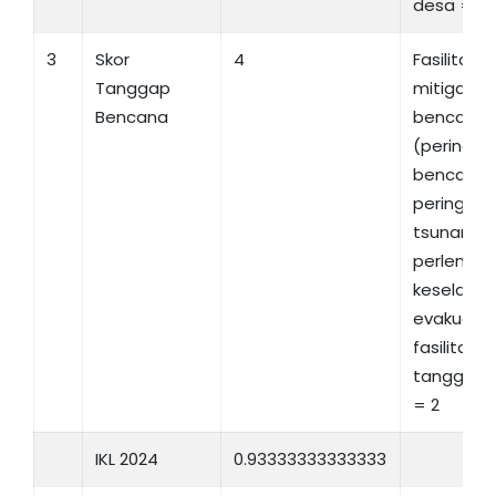
desa = 0
3
Skor
4
Fasilitas
Tanggap
mitigasi/
Bencana
bencana
(peringata
bencana 
peringatan
tsunami,
perlengk
keselamat
evakuasi)
fasilitas m
tanggap 
= 2
IKL 2024
0.93333333333333