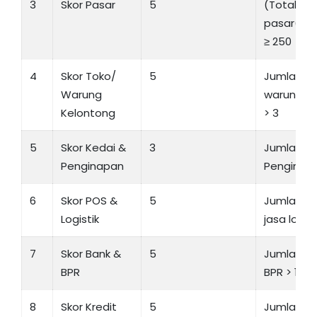
3
Skor Pasar
5
(Total KK
pasar(pe
≥ 250
4
Skor Toko/
5
Jumlah T
Warung
warung k
Kelontong
> 3
5
Skor Kedai &
3
Jumlah K
Penginapan
Penginapa
6
Skor POS &
5
Jumlah p
Logistik
jasa logist
7
Skor Bank &
5
Jumlah b
BPR
BPR > 1
8
Skor Kredit
5
Jumlah fas